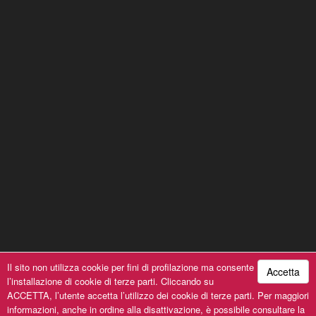
Il sito non utilizza cookie per fini di profilazione ma consente
Accetta
l’installazione di cookie di terze parti. Cliccando su
A Cantin-à du Pusu © 2019, All Rights Reserved | P.iva
ACCETTA, l’utente accetta l’utilizzo dei cookie di terze parti. Per maggiori
00154030993 | Powered by
SeFla System srl
informazioni, anche in ordine alla disattivazione, è possibile consultare la