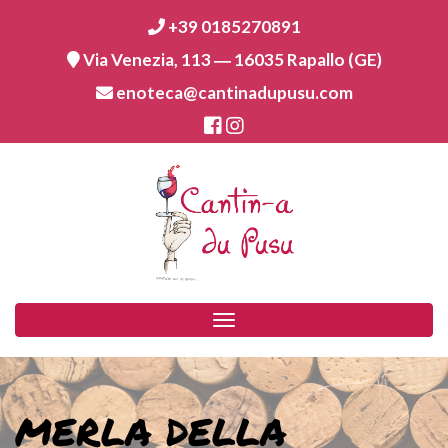
+39 0185270891
Via Venezia, 113 ― 16035 Rapallo (GE)
enoteca@cantinadupusu.com
Toggle
navigation
MERLA DELLA