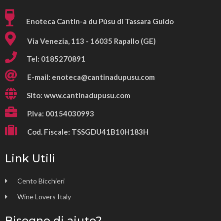
Enoteca Cantin-a du Pùsu di Tassara Guido
Via Venezia, 113 - 16035 Rapallo (GE)
Tel: 0185270891
E-mail:
enoteca@cantinadupusu.com
Sito: www.cantinadupusu.com
P.Iva: 00154030993
Cod. Fiscale: TSSGDU41B10H183H
Link Utili
Cento Bicchieri
Wine Lovers Italy
Bisogno di aiuto?