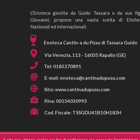
L'Enoteca gestita da Guido Tassara e da suo fig
Giovanni, propone una vasta scelta di Etiche
Nazionali ed Internazionali.
Enoteca Cantin-a du Pùsu di Tassara Guido
Via Venezia, 113 - 16035 Rapallo (GE)
Tel: 0185270891
E-mail:
enoteca@cantinadupusu.com
Sito: www.cantinadupusu.com
P.Iva: 00154030993
Cod. Fiscale: TSSGDU41B10H183H
Il sito non utilizza cookie per fini di profilazione ma consente l’installazion
A Cantin-à du Pusu © 2019, A