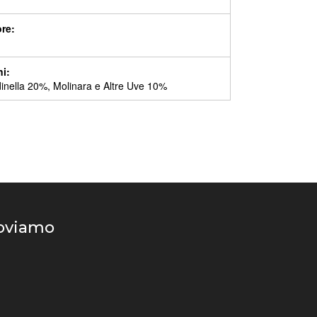
ore:
ni:
inella 20%, Molinara e Altre Uve 10%
roviamo