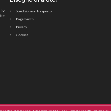
lio
Spedizione e Trasporto
tte
Pagamento
Privacy
Cookies
e di cookie di terze parti. Cliccando su ACCETTA, l’utente accetta l’utilizzo dei
ll Rights Reserved | P.iva 00154030993 | Powered by
SeFla System srl