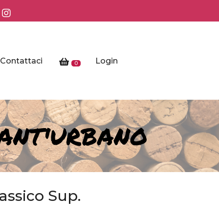
Contattaci
Login
0
SANT'URBANO
lassico Sup.