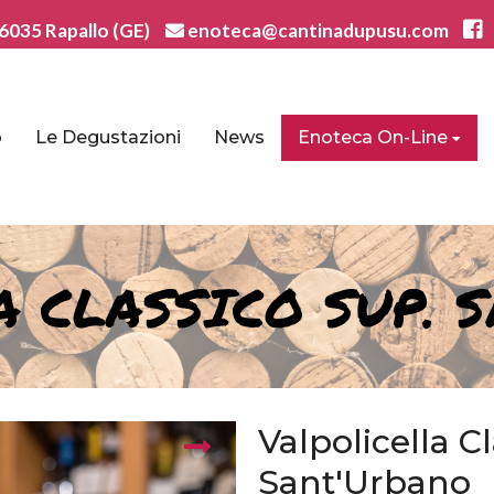
6035 Rapallo (GE)
enoteca@cantinadupusu.com
o
Le Degustazioni
News
Enoteca On-Line
A CLASSICO SUP. 
Valpolicella C
Sant'Urbano
next