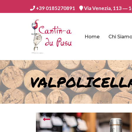
+39 0185270891
Via Venezia, 113 ― 1
Home
Chi Siam
VALPOLICELL
prev