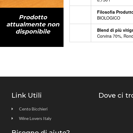
Filosofia Produtt
Prodotto
BIOLOGICO
attualmente non
Blend di più vitig
disponibile
Corvina 70%, Rond
Link Utili
Dove ci t
Cento Bicchieri
Wine Lovers Italy
Bisogno di aiuto?