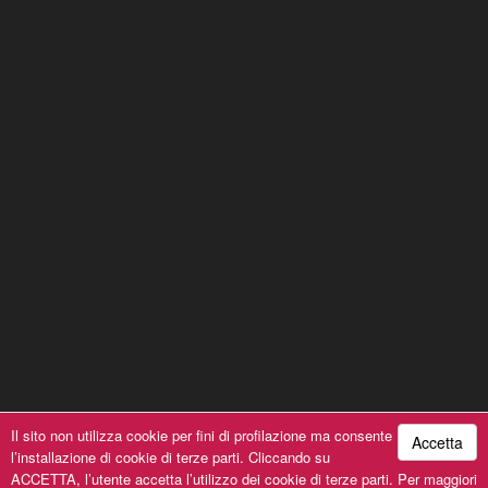
Il sito non utilizza cookie per fini di profilazione ma consente
Accetta
l’installazione di cookie di terze parti. Cliccando su
A Cantin-à du Pusu © 2019, All Rights Reserved | P.iva
ACCETTA, l’utente accetta l’utilizzo dei cookie di terze parti. Per maggiori
00154030993 | Powered by
SeFla System srl