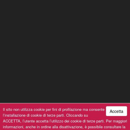
Il sito non utilizza cookie per fini di profilazione ma consente
Accetta
l’installazione di cookie di terze parti. Cliccando su
A Cantin-à du Pusu © 2019, All Rights Reserved | P.iva
ACCETTA, l’utente accetta l’utilizzo dei cookie di terze parti. Per maggiori
00154030993 | Powered by
SeFla System srl
informazioni, anche in ordine alla disattivazione, è possibile consultare la