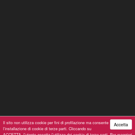
Il sito non utilizza cookie per fini di profilazione ma consente
Accetta
l’installazione di cookie di terze parti. Cliccando su
A Cantin-à du Pusu © 2019, All Rights Reserved | P.iva
ACCETTA, l’utente accetta l’utilizzo dei cookie di terze parti. Per maggiori