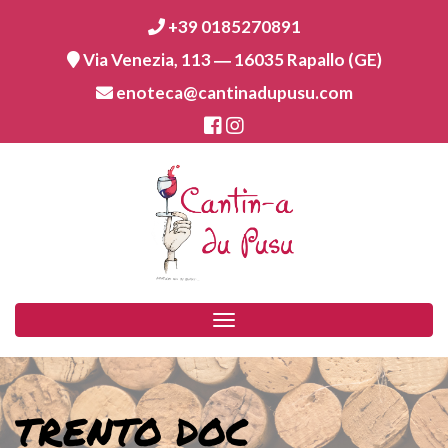
+39 0185270891
Via Venezia, 113 ― 16035 Rapallo (GE)
enoteca@cantinadupusu.com
Toggle
navigation
TRENTO DOC